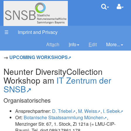
DivColl
Your trail:
☰
Imprint and Privacy
Att
a
ch
I
nfo
E
dit
More...
→
UPCOMING WORKSHOPS
Neunter DiversityCollection
Workshop am
IT Zentrum der
SNSB
Organisatorisches
Ansprechpartner:
D. Triebel
,
M. Weiss
,
I. Sebek
Ort:
Botanische Staatssammlung München
,
Menzinger Str. 67, 1. Stock, Zi 121a (= LMU-CIP-
Raum), Tel. dort 089/17861 178