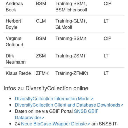
Andreas
BSM
Training-BSM1,
CIP
Beck
BSMlichenscoll
Herbert
GLM
Training-GLM1,
LT
Boyle
GLMcoll
Virginie
BSM
Training-BSM2
CIP
Guibourt
Dirk
ZSM
Training-ZSM1
LT
Neumann
Klaus Riede
ZFMK
Training-ZFMK1
LT
Infos zu DiversityCollection online
DiversityCollection Information Model
DiversityCollection Client and Database Downloads
Daten online via GBIF Portal
SNSB GBIF
Dataprovider
24
Neue BioCase-Wrapper Dienste
am SNSB IT-