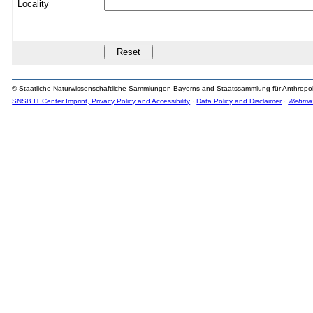
Locality
© Staatliche Naturwissenschaftliche Sammlungen Bayerns and Staatssammlung für Anthro
SNSB IT Center Imprint, Privacy Policy and Accessibility
·
Data Policy and Disclaimer
·
Webmas