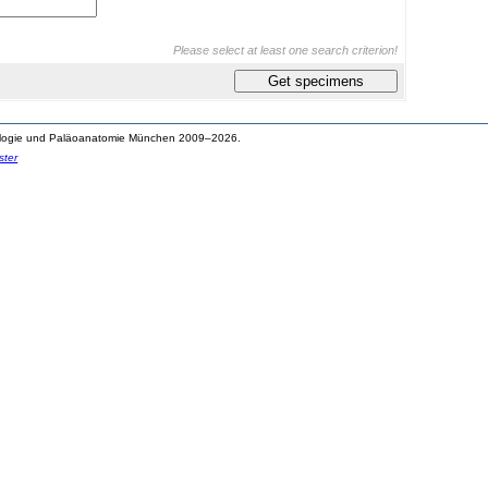
Please select at least one search criterion!
pologie und Paläoanatomie München 2009–2026.
ter