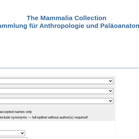
The Mammalia Collection
sammlung für Anthropologie und Paläoanat
accepted names only
include synonyms — full epithet without author(s) required!