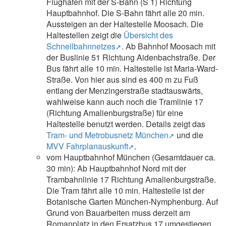
Flughafen mit der S-Bahn (S 1) Richtung
Hauptbahnhof. Die S-Bahn fährt alle 20 min.
Aussteigen an der Haltestelle Moosach. Die
Haltestellen zeigt die
Übersicht des
Schnellbahnnetzes
. Ab Bahnhof Moosach mit
der Buslinie 51 Richtung Aidenbachstraße. Der
Bus fährt alle 10 min. Haltestelle ist Maria-Ward-
Straße. Von hier aus sind es 400 m zu Fuß
entlang der Menzingerstraße stadtauswärts,
wahlweise kann auch noch die Tramlinie 17
(Richtung Amalienburgstraße) für eine
Haltestelle benutzt werden. Details zeigt das
Tram- und Metrobusnetz München
und die
MVV Fahrplanauskunft
.
vom Hauptbahnhof München (Gesamtdauer ca.
30 min): Ab Hauptbahnhof Nord mit der
Trambahnlinie 17 Richtung Amalienburgstraße.
Die Tram fährt alle 10 min. Haltestelle ist der
Botanische Garten München-Nymphenburg. Auf
Grund von Bauarbeiten muss derzeit am
Romanplatz in den Ersatzbus 17 umgestiegen