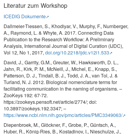
Literatur zum Workshop
ICEDIG Dokumente
Dallmeier-Tiessen, S., Khodiyar, V., Murphy, F., Nurnberger,
A., Raymond, L. & Whyte, A. 2017. Connecting Data
Publication to the Research Workflow: A Preliminary
Analysis, International Journal of Digital Curation (IJDC),
Vol 12, No 1, 2017,
doi.org/10.2218/ijdc.v12i1.533
David, J., Garrity, G.M., Greuter, W., Hawksworth, D. L.,
Jahn, R., Kirk, P. M., McNeill, J., Michel, E., Knapp, S.,
Patterson, D. J., Tindall, B. J., Todd, J. A., van Tol, J. &
Turland, N. J. 2012. Biological nomenclature terms for
facilitating communication in the naming of organisms. –
ZooKeys 192: 67-72.
https://zookeys.pensoft.net/article/2774/; doi:
10.3897/zookeys.192.3347; –
https://www.ncbi.nlm.nih.gov/pmc/articles/PMC3349063/
Diepenbroek, M., Glöckner, F., Grobe, P., Güntsch, A.,
Huber, R., König-Ries, B., Kostadinov, I., Nieschulze, J.,