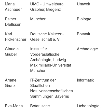
Maria
UMG - Umweltbüro
Umwelt
Aschauer
Grabher, Bregenz
Esther
München
Biologie
Dielissen
Karl
Deutsche Kakteen-
Botanik
Fickenscher
Gesellschaft e. V.
Claudia
Institut für
Archäologie
Gruber
Vorderasiatische
Archäologie, Ludwig-
Maximilians-Universität
München
Ariane
IT-Zentrum der
Informatik
Grunz
Staatlichen
Naturwissenschaftlichen
Sammlungen Bayerns
Eva-Maria
Botanische
Lichenologie,