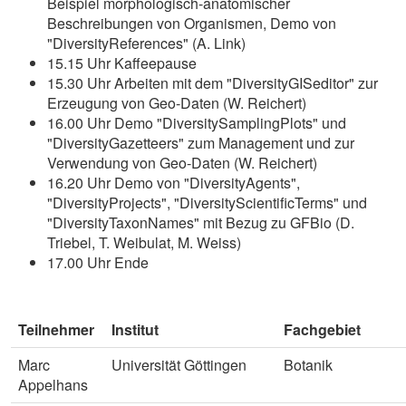
Beispiel morphologisch-anatomischer
Beschreibungen von Organismen, Demo von
"DiversityReferences" (A. Link)
15.15 Uhr Kaffeepause
15.30 Uhr Arbeiten mit dem "DiversityGISeditor" zur
Erzeugung von Geo-Daten (W. Reichert)
16.00 Uhr Demo "DiversitySamplingPlots" und
"DiversityGazetteers" zum Management und zur
Verwendung von Geo-Daten (W. Reichert)
16.20 Uhr Demo von "DiversityAgents",
"DiversityProjects", "DiversityScientificTerms" und
"DiversityTaxonNames" mit Bezug zu GFBio (D.
Triebel, T. Weibulat, M. Weiss)
17.00 Uhr Ende
Teilnehmer
Institut
Fachgebiet
Marc
Universität Göttingen
Botanik
Appelhans