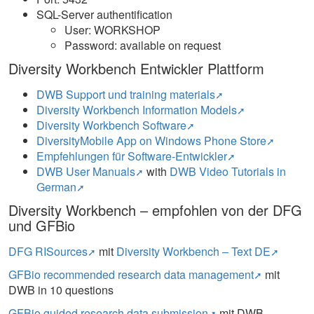
SQL-Server authentification
User: WORKSHOP
Password: available on request
Diversity Workbench Entwickler Plattform
DWB Support und training materials
Diversity Workbench Information Models
Diversity Workbench Software
DiversityMobile App on Windows Phone Store
Empfehlungen für Software-Entwickler
DWB User Manuals
with
DWB Video Tutorials in
German
Diversity Workbench – empfohlen von der DFG
und GFBio
DFG RISources
mit
Diversity Workbench – Text DE
GFBio recommended research data management
mit
DWB in 10 questions
GFBio guided research data submission
mit DWB