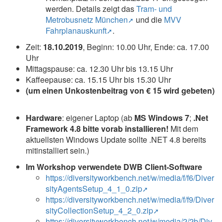
werden. Details zeigt das
Tram- und
Metrobusnetz München
und die
MVV
Fahrplanauskunft
.
Zeit:
18.10.2019
, Beginn: 10.00 Uhr, Ende: ca. 17.00
Uhr
Mittagspause: ca. 12.30 Uhr bis 13.15 Uhr
Kaffeepause: ca. 15.15 Uhr bis 15.30 Uhr
(um einen Unkostenbeitrag von € 15 wird gebeten)
Hardware
: eigener Laptop (ab
MS Windows 7
;
.Net
Framework 4.8 bitte vorab installieren!
Mit dem
aktuellsten Windows Update sollte .NET 4.8 bereits
mitinstalliert sein.)
Im Workshop verwendete DWB Client-Software
https://diversityworkbench.net/w/media/f/f6/Diver
sityAgentsSetup_4_1_0.zip
https://diversityworkbench.net/w/media/f/f9/Diver
sityCollectionSetup_4_2_0.zip
https://diversityworkbench.net/w/media/2/2b/Div