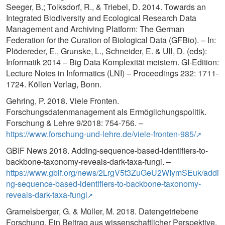
Seeger, B.; Tolksdorf, R., & Triebel, D. 2014. Towards an
Integrated Biodiversity and Ecological Research Data
Management and Archiving Platform: The German
Federation for the Curation of Biological Data (GFBio). – In:
Plödereder, E., Grunske, L., Schneider, E. & Ull, D. (eds):
Informatik 2014 – Big Data Komplexität meistern. GI-Edition:
Lecture Notes in Informatics (LNI) – Proceedings 232: 1711-
1724. Köllen Verlag, Bonn.
Gehring, P. 2018. Viele Fronten.
Forschungsdatenmanagement als Ermöglichungspolitik.
Forschung & Lehre 9/2018: 754-756. –
https://www.forschung-und-lehre.de/viele-fronten-985/
GBIF News 2018. Adding-sequence-based-identifiers-to-
backbone-taxonomy-reveals-dark-taxa-fungi. –
https://www.gbif.org/news/2LrgV5t3ZuGeU2WIymSEuk/addi
ng-sequence-based-identifiers-to-backbone-taxonomy-
reveals-dark-taxa-fungi
Gramelsberger, G. & Müller, M. 2018. Datengetriebene
Forschung. Ein Beitrag aus wissenschaftlicher Perspektive.