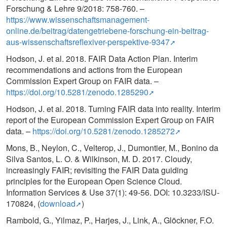
Forschung & Lehre 9/2018: 758-760. –
https://www.wissenschaftsmanagement-
online.de/beitrag/datengetriebene-forschung-ein-beitrag-
aus-wissenschaftsreflexiver-perspektive-9347
Hodson, J. et al. 2018. FAIR Data Action Plan. Interim
recommendations and actions from the European
Commission Expert Group on FAIR data. –
https://doi.org/10.5281/zenodo.1285290
Hodson, J. et al. 2018. Turning FAIR data into reality. Interim
report of the European Commission Expert Group on FAIR
data. –
https://doi.org/10.5281/zenodo.1285272
Mons, B., Neylon, C., Velterop, J., Dumontier, M., Bonino da
Silva Santos, L. O. & Wilkinson, M. D. 2017. Cloudy,
increasingly FAIR; revisiting the FAIR Data guiding
principles for the European Open Science Cloud.
Information Services & Use 37(1): 49-56. DOI: 10.3233/ISU-
170824, (
download
)
Rambold, G., Yilmaz, P., Harjes, J., Link, A., Glöckner, F.O.