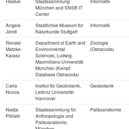
Haiduk
Staatssammlung
Informatik
München and SNSB IT
Center
Angela
Staatliches Museum für
Informatik
Jandl
Naturkunde Stuttgart
Renate
Department of Earth and
Zoologie
Matzke-
Environmental
(Ostracoda)
Karasz
Sciences, Ludwig-
Maximilians-Universität
München (Kempf
Database Ostracoda)
Carla
Institut für Geobotanik,
Geobotanik
Novoa
Leibniz Universität
Hannover
Nadja
Staatssammlung für
Paläoanatomie
Pöllath
Anthropologie und
Paläoanatomie,
München