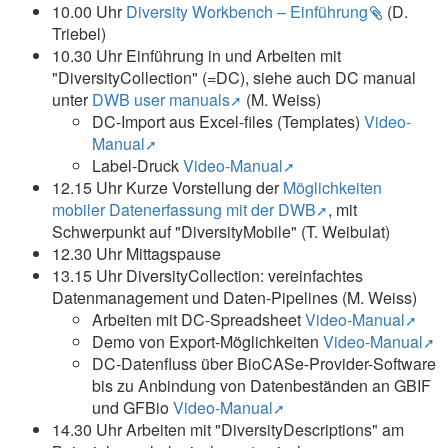
10.00 Uhr
Diversity Workbench – Einführung
(D.
Triebel)
10.30 Uhr Einführung in und Arbeiten mit
"DiversityCollection" (=DC), siehe auch DC manual
unter
DWB user manuals
(M. Weiss)
DC-Import aus Excel-files (Templates)
Video-
Manual
Label-Druck
Video-Manual
12.15 Uhr Kurze Vorstellung der
Möglichkeiten
mobiler Datenerfassung mit der DWB
, mit
Schwerpunkt auf "DiversityMobile" (T. Weibulat)
12.30 Uhr Mittagspause
13.15 Uhr DiversityCollection: vereinfachtes
Datenmanagement und Daten-Pipelines (M. Weiss)
Arbeiten mit DC-Spreadsheet
Video-Manual
Demo von Export-Möglichkeiten
Video-Manual
DC-Datenfluss über BioCASe-Provider-Software
bis zu Anbindung von Datenbeständen an GBIF
und GFBio
Video-Manual
14.30 Uhr Arbeiten mit "DiversityDescriptions" am