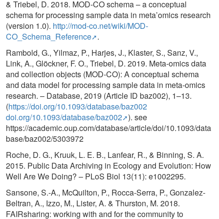
& Triebel, D. 2018. MOD-CO schema – a conceptual
schema for processing sample data in meta’omics research
(version 1.0).
http://mod-co.net/wiki/MOD-
CO_Schema_Reference
.
Rambold, G., Yilmaz, P., Harjes, J., Klaster, S., Sanz, V.,
Link, A., Glöckner, F. O., Triebel, D. 2019. Meta-omics data
and collection objects (MOD-CO): A conceptual schema
and data model for processing sample data in meta-omics
research. – Database, 2019 (Article ID baz002), 1–13.
(
https://doi.org/10.1093/database/baz002
doi.org/10.1093/database/baz002
). see
https://academic.oup.com/database/article/doi/10.1093/data
base/baz002/5303972
Roche, D. G., Kruuk, L. E. B., Lanfear, R., & Binning, S. A.
2015. Public Data Archiving in Ecology and Evolution: How
Well Are We Doing? – PLoS Biol 13(11): e1002295.
Sansone, S.-A., McQuilton, P., Rocca-Serra, P., Gonzalez-
Beltran, A., Izzo, M., Lister, A. & Thurston, M. 2018.
FAIRsharing: working with and for the community to