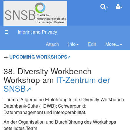
DivWork
Your trail:
☰
Imprint and Privacy
Att
a
ch
I
nfo
E
dit
More...
→
UPCOMING WORKSHOPS
38. Diversity Workbench
Workshop am
IT-Zentrum der
SNSB
Thema: Allgemeine Einführung in die Diversity Workbench
Datenbank-Suite (=DWB); Schwerpunkt:
Datenmanagement und Interoperabilität.
An der Organisation und Durchführung des Workshops
beteiligtes Team