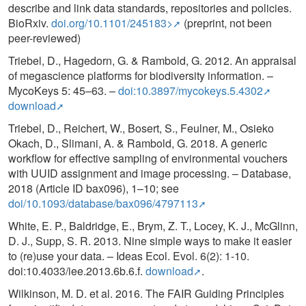
describe and link data standards, repositories and policies.
BioRxiv.
doi.org/10.1101/245183>
(preprint, not been
peer-reviewed)
Triebel, D., Hagedorn, G. & Rambold, G. 2012. An appraisal
of megascience platforms for biodiversity information. –
MycoKeys 5: 45–63. –
doi:10.3897/mycokeys.5.4302
download
Triebel, D., Reichert, W., Bosert, S., Feulner, M., Osieko
Okach, D., Slimani, A. & Rambold, G. 2018. A generic
workflow for effective sampling of environmental vouchers
with UUID assignment and image processing. – Database,
2018 (Article ID bax096), 1–10; see
doi/10.1093/database/bax096/4797113
White, E. P., Baldridge, E., Brym, Z. T., Locey, K. J., McGlinn,
D. J., Supp, S. R. 2013. Nine simple ways to make it easier
to (re)use your data. – Ideas Ecol. Evol. 6(2): 1-10.
doi:10.4033/iee.2013.6b.6.f.
download
.
Wilkinson, M. D. et al. 2016. The FAIR Guiding Principles