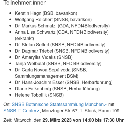
Teilnehmer:innen
Kerstin Hagn (BSB, bavarikon)
Wolfgang Reichert (SNSB, bavarikon)
Dr. Markus Schmalzl (GDA, NFDI4Biodiversity)
Anna Lisa Schwartz (GDA, NFDI4Biodiversity)
(erkrankt)
Dr. Stefan Seifert (SNSB, NFDI4Biodiversity)
Dr. Dagmar Triebel (SNSB, NFDI4Biodiversity)
Dr. Amaryllis Vidalis (SNSB)
Tanja Weibulat (SNSB, NFDI4Biodiversity)
Dr. Carla Novoa Sepúlveda (SNSB,
Sammlungsmanagement BSM)
Dr. Hans-Joachim Esser (SNSB, Herbarführung)
Diane Falkenberg (SNSB, Herbarführung)
Helene Tobollik (SNSB)
Ort:
SNSB Botanische Staatssammlung München
mit
SNSB IT Center
, Menzinger Str. 67, 1. Stock, Raum 109
Zeit: Mittwoch, den
29. März 2023 von 14:00 bis 17:30 Uhr