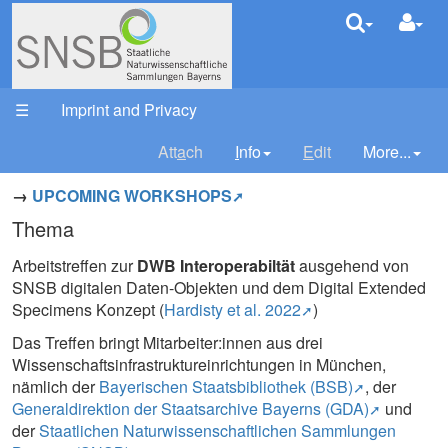
Arbeitstr
Your trail:
☰
Imprint and Privacy
Att
a
ch
I
nfo
E
dit
More...
→
UPCOMING WORKSHOPS
Thema
Arbeitstreffen zur
DWB Interoperabiltät
ausgehend von
SNSB digitalen Daten-Objekten und dem Digital Extended
Specimens Konzept (
Hardisty et al. 2022
)
Das Treffen bringt Mitarbeiter:innen aus drei
Wissenschaftsinfrastruktureinrichtungen in München,
nämlich der
Bayerischen Staatsbibliothek (BSB)
, der
Generaldirektion der Staatsarchive Bayerns (GDA)
und
der
Staatlichen Naturwissenschaftlichen Sammlungen