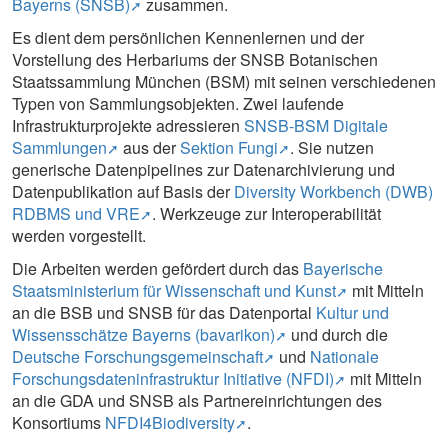
Bayerns (SNSB)
zusammen.
Es dient dem persönlichen Kennenlernen und der
Vorstellung des Herbariums der SNSB Botanischen
Staatssammlung München (BSM) mit seinen verschiedenen
Typen von Sammlungsobjekten. Zwei laufende
Infrastrukturprojekte adressieren
SNSB-BSM Digitale
Sammlungen
aus der
Sektion Fungi
. Sie nutzen
generische Datenpipelines zur Datenarchivierung und
Datenpublikation auf Basis der
Diversity Workbench (DWB)
RDBMS und VRE
. Werkzeuge zur Interoperabilität
werden vorgestellt.
Die Arbeiten werden gefördert durch das
Bayerische
Staatsministerium für Wissenschaft und Kunst
mit Mitteln
an die BSB und SNSB für das Datenportal
Kultur und
Wissensschätze Bayerns (bavarikon)
und durch die
Deutsche Forschungsgemeinschaft
und
Nationale
Forschungsdateninfrastruktur Initiative (NFDI)
mit Mitteln
an die GDA und SNSB als Partnereinrichtungen des
Konsortiums
NFDI4Biodiversity
.