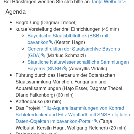
Bei Rückfragen wenden Sie sich bitte an
Tanja Weibulat
.
Agenda
Begrüßung (Dagmar Triebel)
kurze Vorstellung der drei Einrichtungen (45 min)
Bayerische Staatsbibliothek (BSB) mit
bavarikon
(Kerstin Hagn)
Generaldirektion der Staatsarchive Bayerns
(GDA)
(Markus Schmalzl)
Staatliche Naturwissenschaftliche Sammlungen
Bayerns (SNSB)
(Amaryllis Vidalis)
Führung durch das Herbarium der Botanischen
Staatssammlung München, Fungarium und
Aquarellsammlungen (Hajo Esser, Dagmar Triebel,
Diane Falkenberg) (60 min)
Kaffeepause (30 min)
Das Projekt
"Pilz-Aquarellsammlungen von Konrad
Schieferdecker und Fritz Wohlfarth mit SNSB digitalen
Daten-Objekten im bavarikon-Portal"
(Tanja
Weibulat, Kerstin Hagn, Wolfgang Reichert) (20 min)